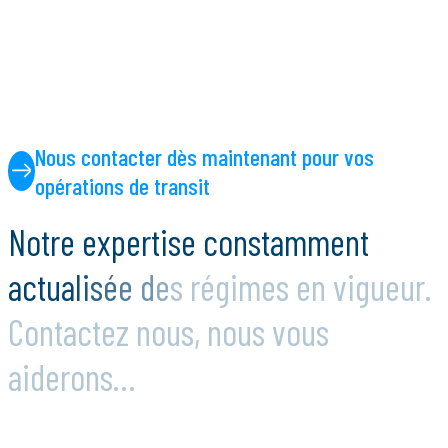
Nous contacter dès maintenant pour vos
opérations de transit
N
o
t
r
e
e
x
p
e
r
t
i
s
e
c
o
n
s
t
a
m
m
e
n
t
a
c
t
u
a
l
i
s
é
e
d
e
s
r
é
g
i
m
e
s
e
n
v
i
g
u
e
u
r
.
C
o
n
t
a
c
t
e
z
n
o
u
s
,
n
o
u
s
v
o
u
s
a
i
d
e
r
o
n
s
…